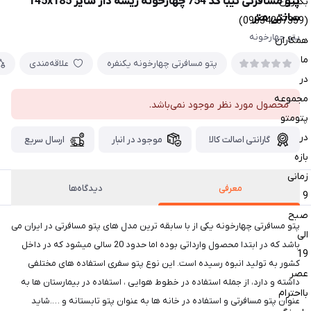
پتو مسافرتی تیبا کد 754 چهارخونه ریشه دار سایز 145x185
بگیرین
سانتی متر
(09034287359)
پتو چهارخونه
همکاران
ما
پتو مسافرتی چهارخونه یکنفره
علاقه‌مندی
در
مجموعه
محصول مورد نظر موجود نمی‌باشد.
پتومتو
در
گارانتی اصالت کالا
موجود در انبار
ارسال سریع
بازه
زمانی
معرفی
دیدگاه‌ها
9
صبح
پتو مسافرتی چهارخونه یکی از با سابقه ترین مدل های پتو مسافرتی در ایران می
الی
باشد که در ابتدا محصول وارداتی بوده اما حدود 20 سالی میشود که در داخل
19
کشور به تولید انبوه رسیده است. این نوع پتو سفری استفاده های مختلفی
عصر
داشته و دارد، از جمله استفاده در خطوط هوایی ، استفاده در بیمارستان ها به
بااحترام
عنوان پتو مسافرتی و استفاده در خانه ها به عنوان پتو تابستانه و ….شاید