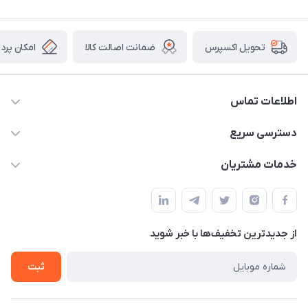
ضمانت اصالت کالا
امکان پرد
تحویل اکسپرس
اطلاعات تماس
09034287359
دسترسی سریع
info@myshop.com
حساب کاربری
خدمات مشتریان
مجله فروشگاه
قوانین و مقررات
لیست محصولات
حریم خصوصی
درباره ما
از جدید‌ترین تخفیف‌ها با‌ خبر شوید
راهنما
تماس با ما
ثبت