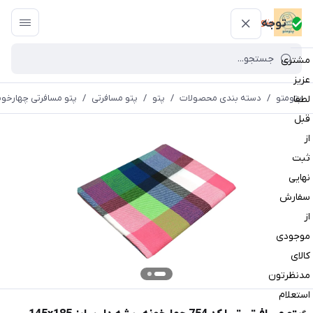
پتومتو
توجه
مشتری
عزیز
پتومتو
/
دسته بندی محصولات
/
پتو
/
پتو مسافرتی
/
پتو مسافرتی چهارخون
لطفا
قبل
از
ثبت
نهایی
سفارش
از
موجودی
کالای
مدنظرتون
استعلام