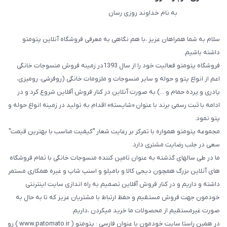
به نام خداوند روزی رسان
سلام به شما همراهان عزیز ،با هم نگاهی به معرفی فروشگاه آنلاین پتومتو
داشته باشیم.
فروشگاه پتومتو فعالیت خود را از سال 1393در زمینه فروش منسوجات خانگی
اعم از انواع پتو و حوله و سایر منسوجات و ملزومات خانگی (روفرشی، رومیزی،
پادری و پرده حمام و ...) به صورت آنلاین در کنار فروش آفلاین شروع کرد و در
ادامه با ثبت رسمی برند با عنوان «شایسته» اقدام به تولید در زمینه انواع حوله و
پتو نمود.
مجموعه پتومتو همواره با تمرکز بر رعایت شعار "کیفیت مناسب با بهترین قیمت"
سعی در جلب رضایت مشتری دارد.
ما در طی سالهای گذشته به عنوان تامین کننده منسوجات خانگی با تمام فروشگاه
های آنلاین بزرگ همچون دیجی کالا و بامیلو و اسنپ شاپ و غیره همکاری مستمر
داشته و داریم و در کنار فروش آفلاین تصمیم به راه اندازی سایت اینترنتی
خودمون جهت فروش مستقیم و حفظ ارتباط با مشتریان عزیز که تا به حال به
صورت غیرمستقیم از محصولات ما خرید میکردن ،داریم.
در همین راستا سایت خودمون با عنوان فارسی : پتومتو ( www.patomato.ir ) رو