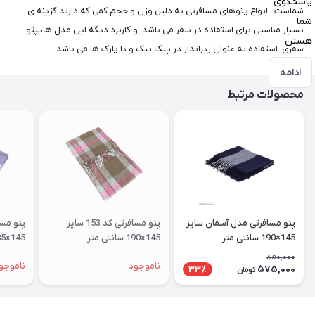
پاسخگوی
شماست ، انواع پتوهای مسافرتی به دلیل وزن و حجم کمی که دارند گزینه ی
شما
بسیار مناسبی برای استفاده در سفر می باشد. و کاربرد دیگه این مدل هایپتو
هستن
سفری، استفاده به عنوان زیرانداز در پیک نیک و یا پارک ها می باشد.
ادامه
محصولات مرتبط
پتو مسافرتی مدل آسمان سایز
پتو مسافرتی کد 153 سایز
145×190 سانتی متر
190x145 سانتی متر
185x145 سانتی متر
850,000
ناموجود
ناموجو
575,000
33٪
تومان