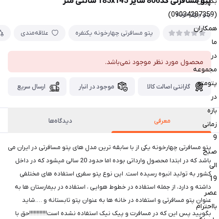
پتو مسافرتی کد806 سایز 185x145 سانتی متر
بگیرین
(09034287359)
پتو چهارخونه
همکاران
پتو مسافرتی چهارخونه یکنفره
علاقه‌مندی
ما
در
محصول مورد نظر موجود نمی‌باشد.
مجموعه
پتومتو
گارانتی اصالت کالا
موجود در انبار
ارسال سریع
در
بازه
معرفی
دیدگاه‌ها
زمانی
9
پتو مسافرتی چهارخونه یکی از با سابقه ترین مدل های پتو مسافرتی در ایران می
صبح
باشد که در ابتدا محصول وارداتی بوده اما حدود 20 سالی میشود که در داخل
الی
کشور به تولید انبوه رسیده است. این نوع پتو سفری استفاده های مختلفی
19
داشته و دارد، از جمله استفاده در خطوط هوایی ، استفاده در بیمارستان ها به
عصر
عنوان پتو مسافرتی و استفاده در خانه ها به عنوان پتو تابستانه و ….شاید
بااحترام
بگویید پس این که در مسافرت و پیک نیک استفاده نشده است!!!!!!!!!!!!حق با