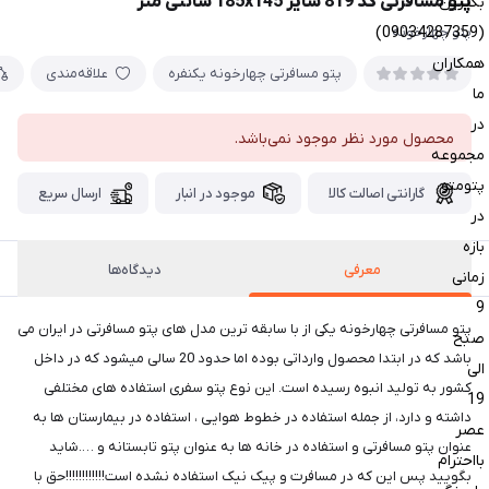
پتو مسافرتی کد 819 سایز 185x145 سانتی متر
بگیرین
(09034287359)
پتو چهارخونه
همکاران
پتو مسافرتی چهارخونه یکنفره
علاقه‌مندی
ما
در
محصول مورد نظر موجود نمی‌باشد.
مجموعه
پتومتو
گارانتی اصالت کالا
موجود در انبار
ارسال سریع
در
بازه
معرفی
دیدگاه‌ها
زمانی
9
پتو مسافرتی چهارخونه یکی از با سابقه ترین مدل های پتو مسافرتی در ایران می
صبح
باشد که در ابتدا محصول وارداتی بوده اما حدود 20 سالی میشود که در داخل
الی
کشور به تولید انبوه رسیده است. این نوع پتو سفری استفاده های مختلفی
19
داشته و دارد، از جمله استفاده در خطوط هوایی ، استفاده در بیمارستان ها به
عصر
عنوان پتو مسافرتی و استفاده در خانه ها به عنوان پتو تابستانه و ….شاید
بااحترام
بگویید پس این که در مسافرت و پیک نیک استفاده نشده است!!!!!!!!!!!!حق با