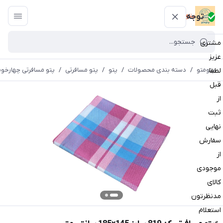
پتومتو
توجه
مشتری
عزیز
پتومتو
/
دسته بندی محصولات
/
پتو
/
پتو مسافرتی
/
پتو مسافرتی چهارخون
لطفا
قبل
از
ثبت
نهایی
سفارش
از
موجودی
کالای
مدنظرتون
استعلام