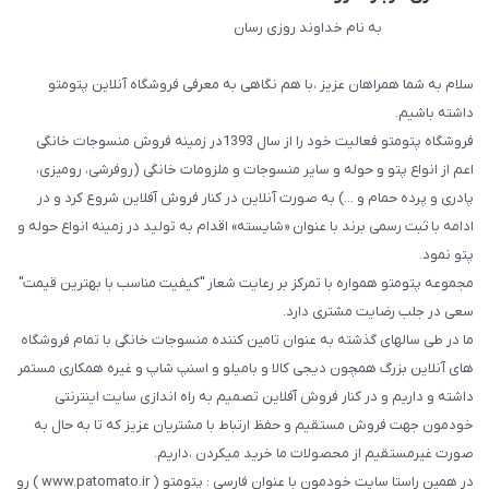
به نام خداوند روزی رسان
سلام به شما همراهان عزیز ،با هم نگاهی به معرفی فروشگاه آنلاین پتومتو
داشته باشیم.
فروشگاه پتومتو فعالیت خود را از سال 1393در زمینه فروش منسوجات خانگی
اعم از انواع پتو و حوله و سایر منسوجات و ملزومات خانگی (روفرشی، رومیزی،
پادری و پرده حمام و ...) به صورت آنلاین در کنار فروش آفلاین شروع کرد و در
ادامه با ثبت رسمی برند با عنوان «شایسته» اقدام به تولید در زمینه انواع حوله و
پتو نمود.
مجموعه پتومتو همواره با تمرکز بر رعایت شعار "کیفیت مناسب با بهترین قیمت"
سعی در جلب رضایت مشتری دارد.
ما در طی سالهای گذشته به عنوان تامین کننده منسوجات خانگی با تمام فروشگاه
های آنلاین بزرگ همچون دیجی کالا و بامیلو و اسنپ شاپ و غیره همکاری مستمر
داشته و داریم و در کنار فروش آفلاین تصمیم به راه اندازی سایت اینترنتی
خودمون جهت فروش مستقیم و حفظ ارتباط با مشتریان عزیز که تا به حال به
صورت غیرمستقیم از محصولات ما خرید میکردن ،داریم.
در همین راستا سایت خودمون با عنوان فارسی : پتومتو ( www.patomato.ir ) رو