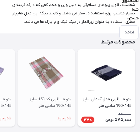
پاسخگوی
شماست ، انواع پتوهای مسافرتی به دلیل وزن و حجم کمی که دارند گزینه ی
شما
بسیار مناسبی برای استفاده در سفر می باشد. و کاربرد دیگه این مدل هایپتو
هستن
سفری، استفاده به عنوان زیرانداز در پیک نیک و یا پارک ها می باشد.
ادامه
محصولات مرتبط
پتو مسافرتی مدل آسمان سایز
پتو مسافرتی کد 153 سایز
145×190 سانتی متر
190x145 سانتی متر
185x145 سانتی متر
850,000
ناموجود
ناموجو
575,000
33٪
تومان