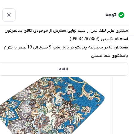
پتومتو
توجه
دسته‌بندی کالاها
خانه
دسته بندی محصولات
قو
مشتری عزیز لطفا قبل از ثبت نهایی سفارش از موجودی کالای مدنظرتون
استعلام بگیرین (09034287359)
پتومتو
/
دسته بندی محصولات
/
روفرشی
/
روفرشی مخمل
/
ر
همکاران ما در مجموعه پتومتو در بازه زمانی 9 صبح الی 19 عصر بااحترام
پاسخگوی شما هستن
ادامه