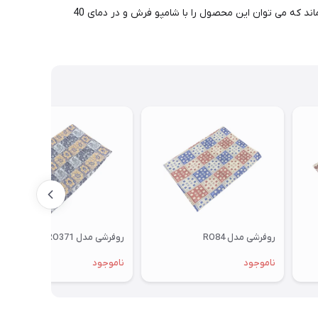
متری مناسب است. این محصول در شش رنگ زرشکی و سرمه ای و کرم روشن و قهوه ای تیره و کرم گردویی و فیروزه ای تولید میشود. نا‌گفته نماند که می توان این محصول را با شامپو فرش و در دمای 40
روفرشی مدل RO84
روفرشی مدل RO371
ناموجود
ناموجود