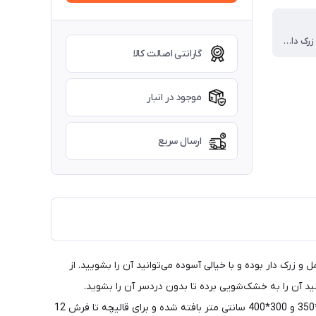
مخمل شانل زرک دار (زرک ها از حنس ابریشم مصنوعی)
گارانتی اصالت کالا
موجود در انبار
ارسال سریع
 از مخمل و زرک دار بوده و با خیالی آسوده می‌توانید آن را بشویید. از
د آن را به خشک‌شویی برده تا بدون دردسر آن را بشوید.
دور‌تا‌دور این محصول با نخ‌های محکمی دوخته‌شده است تا مانع ریش‌ریش شدن لبه‌ها شود. این روفرشی در ابعاد 150*200 و 200*300 و 250*350 و 300*400 سانتی متر بافته شده و برای قالیچه تا فرش 12