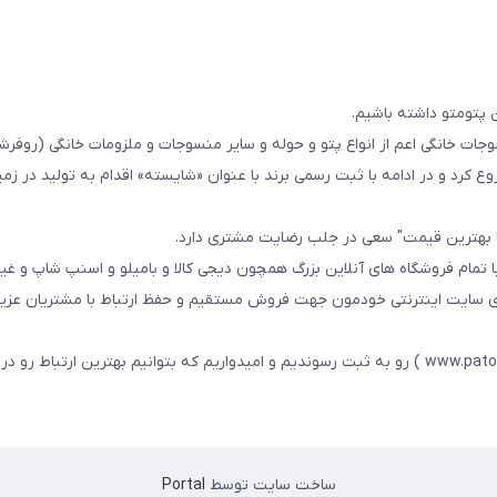
 پتومتو داشته باشیم.
ا از سال 1393در زمینه فروش منسوجات خانگی اعم از انواع پتو و حوله و سایر منسوجات و ملزومات خانگی (ر
ع کرد و در ادامه با ثبت رسمی برند با عنوان «شایسته» اقدام به تولید در زمین
ا بهترین قیمت" سعی در جلب رضایت مشتری دارد.
 تمام فروشگاه های آنلاین بزرگ همچون دیجی کالا و بامیلو و اسنپ شاپ و غی
زی سایت اینترنتی خودمون جهت فروش مستقیم و حفظ ارتباط با مشتریان عزیز 
در همین راستا سایت خودمون با عنوان فارسی : پتومتو ( www.patomato.ir ) رو به ثبت رسوندیم و امیدواریم که بتوانیم بهترین ارتب
ساخت سایت توسط
Portal