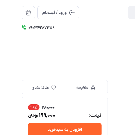
ورود / ثبت‌نام
09034287359
مقایسه
علاقه‌مندی
29٪
280,000
199,000
قیمت:
تومان
افزودن به سبدخرید