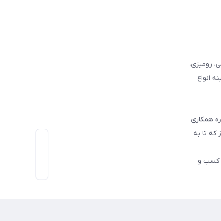
وفرشی، رومیزی،
ه انواع
ره همکاری
که تا به
اط رو در کسب و