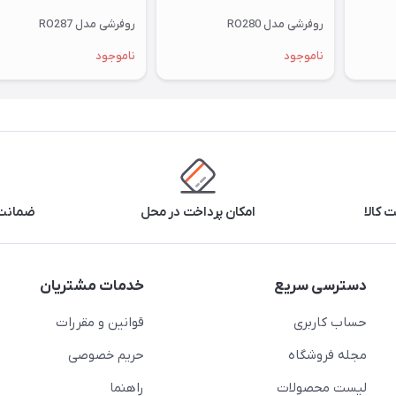
روفرشی مدل RO280
روفرشی مدل RO287
ناموجود
ناموجود
 کالا
امکان پرداخت در محل
ضمانت 
دسترسی سریع
خدمات مشتریان
حساب کاربری
قوانین و مقررات
مجله فروشگاه
حریم خصوصی
لیست محصولات
راهنما