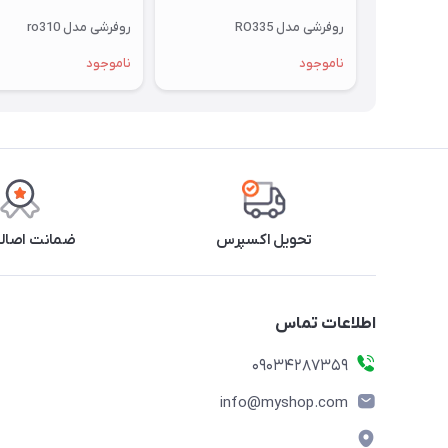
روفرشی مدل RO335
روفرشی مدل ro310
ناموجود
ناموجود
تحویل اکسپرس
ضمانت اصالت
اطلاعات تماس
09034287359
info@myshop.com