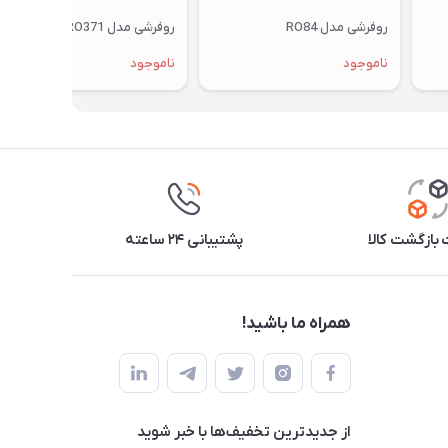
روفرشی مدل RO84
روفرشی مدل RO371
ناموجود
ناموجود
بازگشت کالا
پشتیبانی ۲۴ ساعته
همراه ما باشید!
از جدید‌ترین تخفیف‌ها با‌ خبر شوید