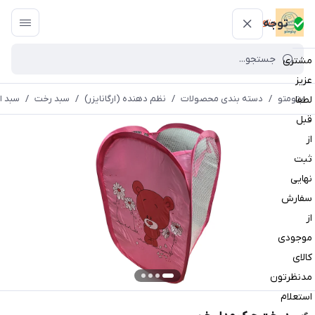
پتومتو
توجه
مشتری
عزیز
پتومتو
/
دسته بندی محصولات
/
نظم دهنده (ارگانایزر)
/
سبد رخت
/
سبد ا
لطفا
قبل
از
ثبت
نهایی
سفارش
از
موجودی
کالای
مدنظرتون
استعلام