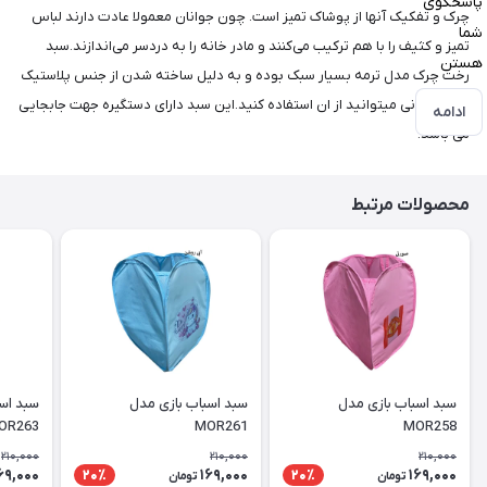
پاسخگوی
چرک و تفکیک آنها از پوشاک تمیز است. چون جوانان معمولا عادت دارند لباس
شما
تمیز و کثیف را با هم ترکیب می‌کنند و مادر خانه را به دردسر می‌اندازند.سبد
هستن
رخت چرک مدل ترمه بسیار سبک بوده و به دلیل ساخته شدن از جنس پلاستیک
در هر مکانی میتوانید از ان استفاده کنید.این سبد دارای دستگیره جهت جابجایی
ادامه
می باشد.
محصولات مرتبط
سبد اسباب بازی مدل
سبد اسباب بازی مدل
سبد اس
OR263
MOR261
MOR258
210,000
210,000
210,000
69,000
169,000
169,000
20٪
20٪
تومان
تومان