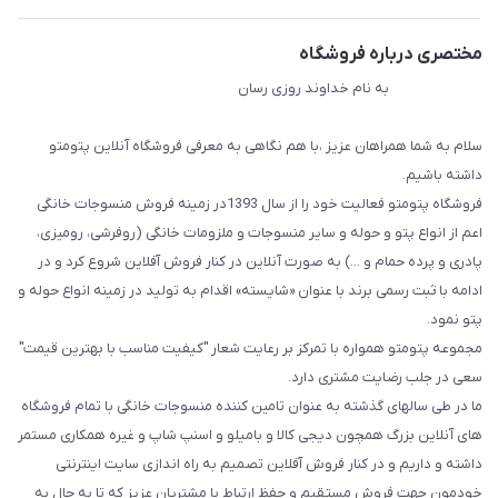
مختصری درباره فروشگاه
به نام خداوند روزی رسان
سلام به شما همراهان عزیز ،با هم نگاهی به معرفی فروشگاه آنلاین پتومتو
داشته باشیم.
فروشگاه پتومتو فعالیت خود را از سال 1393در زمینه فروش منسوجات خانگی
اعم از انواع پتو و حوله و سایر منسوجات و ملزومات خانگی (روفرشی، رومیزی،
پادری و پرده حمام و ...) به صورت آنلاین در کنار فروش آفلاین شروع کرد و در
ادامه با ثبت رسمی برند با عنوان «شایسته» اقدام به تولید در زمینه انواع حوله و
پتو نمود.
مجموعه پتومتو همواره با تمرکز بر رعایت شعار "کیفیت مناسب با بهترین قیمت"
سعی در جلب رضایت مشتری دارد.
ما در طی سالهای گذشته به عنوان تامین کننده منسوجات خانگی با تمام فروشگاه
های آنلاین بزرگ همچون دیجی کالا و بامیلو و اسنپ شاپ و غیره همکاری مستمر
داشته و داریم و در کنار فروش آفلاین تصمیم به راه اندازی سایت اینترنتی
خودمون جهت فروش مستقیم و حفظ ارتباط با مشتریان عزیز که تا به حال به