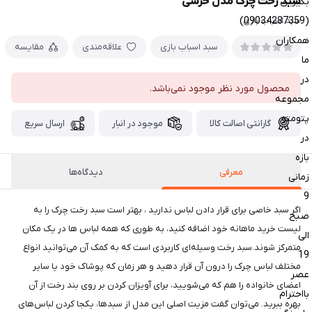
سبد رخت چرک مدل خرسی
بگیرین
(09034287359)
سبد اسباب بازی
همکاران
سبد اسباب بازی
علاقه‌مندی
مقایسه
ما
در
محصول مورد نظر موجود نمی‌باشد.
مجموعه
پتومتو
گارانتی اصالت کالا
موجود در انبار
ارسال سریع
در
بازه
معرفی
دیدگاه‌ها
زمانی
9
اگر سبد خاصی برای قرار دادن لباس ندارید ، بهتر است سبد رخت چرک را به
صبح
لیست خرید ماهانه خود اضافه کنید، به طوری که همه لباس ها در یک مکان
الی
متمرکز شوند.سبد رخت وسیله‌ای کاربردی است که به کمک آن می‌توانید انواع
19
مختلف لباس چرک را درون آن قرار دهید و هر زمان که پوشاک خود یا سایر
عصر
اعضای خانواده را هم که می‌شویید، برای آویزان کردن بر روی بند رخت از آن
بااحترام
بهره ببرید. می‌توان گفت مزیت اصلی این مدل از سبدها، یکجا کردن لباس‌های