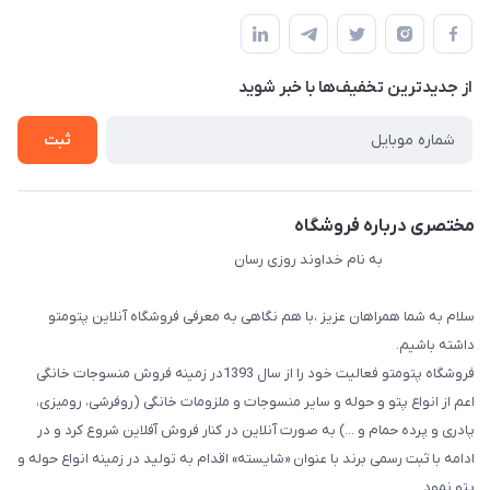
مجله فروشگاه
قوانین و مقررات
لیست محصولات
حریم خصوصی
درباره ما
از جدید‌ترین تخفیف‌ها با‌ خبر شوید
راهنما
تماس با ما
ثبت
مختصری درباره فروشگاه
به نام خداوند روزی رسان
سلام به شما همراهان عزیز ،با هم نگاهی به معرفی فروشگاه آنلاین پتومتو
داشته باشیم.
فروشگاه پتومتو فعالیت خود را از سال 1393در زمینه فروش منسوجات خانگی
اعم از انواع پتو و حوله و سایر منسوجات و ملزومات خانگی (روفرشی، رومیزی،
پادری و پرده حمام و ...) به صورت آنلاین در کنار فروش آفلاین شروع کرد و در
ادامه با ثبت رسمی برند با عنوان «شایسته» اقدام به تولید در زمینه انواع حوله و
پتو نمود.