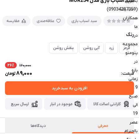
سبد اسباب بازی مدل MOR254
بگیرین
(09034287359)
سبد رخت
همکاران
سبد اسباب بازی
علاقه‌مندی
مقایسه
ما
رنگ
در
مجموعه
قرمز
زرد
آبی روشن
بنفش روشن
پتومتو
در
26٪
120,000
بازه
89,000
قیمت:
تومان
زمانی
9
افزودن به سبدخرید
صبح
گارانتی اصالت کالا
موجود در انبار
ارسال سریع
الی
19
عصر
معرفی
دیدگاه‌ها
بااحترام