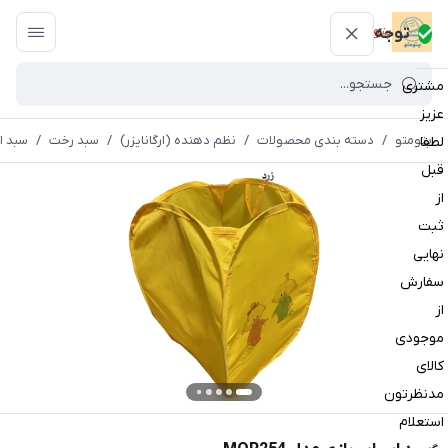
پتومتو
توجه
مشتری
عزیز
پتومتو
/
دسته بندی محصولات
/
نظم دهنده (ارگانایزر)
/
سبد رخت
/
سبد ا
لطفا
قبل
از
ثبت
نهایی
سفارش
از
موجودی
کالای
مدنظرتون
استعلام