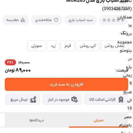
سبد اسباب بازی مدل MOR265
بگیرین
(09034287359)
سبد رخت
همکاران
سبد اسباب بازی
علاقه‌مندی
مقایسه
ما
رنگ
در
مجموعه
بنفش روشن
آبی روشن
قرمز
زرد
صورتی
پتومتو
در
26٪
120,000
بازه
89,000
قیمت:
تومان
زمانی
9
افزودن به سبدخرید
صبح
گارانتی اصالت کالا
موجود در انبار
ارسال سریع
الی
19
عصر
معرفی
دیدگاه‌ها
بااحترام