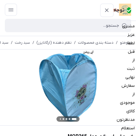
پتومتو
توجه
مشتری
عزیز
پتومتو
/
دسته بندی محصولات
/
نظم دهنده (ارگانایزر)
/
سبد رخت
/
سبد ا
لطفا
قبل
از
ثبت
نهایی
سفارش
از
موجودی
کالای
مدنظرتون
استعلام