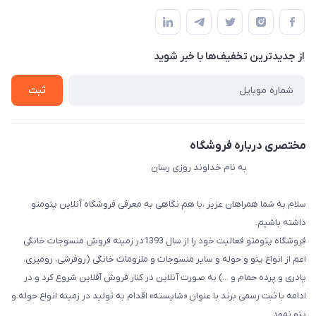
مجله فروشگاه
قوانین و مقررات
لیست محصولات
حریم خصوصی
درباره ما
از جدید‌ترین تخفیف‌ها با‌ خبر شوید
راهنما
تماس با ما
ثبت
مختصری درباره فروشگاه
به نام خداوند روزی رسان
سلام به شما همراهان عزیز ،با هم نگاهی به معرفی فروشگاه آنلاین پتومتو
داشته باشیم.
فروشگاه پتومتو فعالیت خود را از سال 1393در زمینه فروش منسوجات خانگی
اعم از انواع پتو و حوله و سایر منسوجات و ملزومات خانگی (روفرشی، رومیزی،
پادری و پرده حمام و ...) به صورت آنلاین در کنار فروش آفلاین شروع کرد و در
ادامه با ثبت رسمی برند با عنوان «شایسته» اقدام به تولید در زمینه انواع حوله و
پتو نمود.