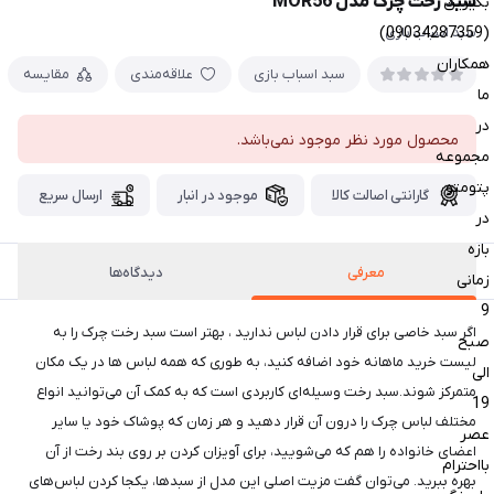
سبد رخت چرک مدل MOR56
بگیرین
(09034287359)
سبد اسباب بازی
همکاران
سبد اسباب بازی
علاقه‌مندی
مقایسه
ما
در
محصول مورد نظر موجود نمی‌باشد.
مجموعه
پتومتو
گارانتی اصالت کالا
موجود در انبار
ارسال سریع
در
بازه
معرفی
دیدگاه‌ها
زمانی
9
اگر سبد خاصی برای قرار دادن لباس ندارید ، بهتر است سبد رخت چرک را به
صبح
لیست خرید ماهانه خود اضافه کنید، به طوری که همه لباس ها در یک مکان
الی
متمرکز شوند.سبد رخت وسیله‌ای کاربردی است که به کمک آن می‌توانید انواع
19
مختلف لباس چرک را درون آن قرار دهید و هر زمان که پوشاک خود یا سایر
عصر
اعضای خانواده را هم که می‌شویید، برای آویزان کردن بر روی بند رخت از آن
بااحترام
بهره ببرید. می‌توان گفت مزیت اصلی این مدل از سبدها، یکجا کردن لباس‌های