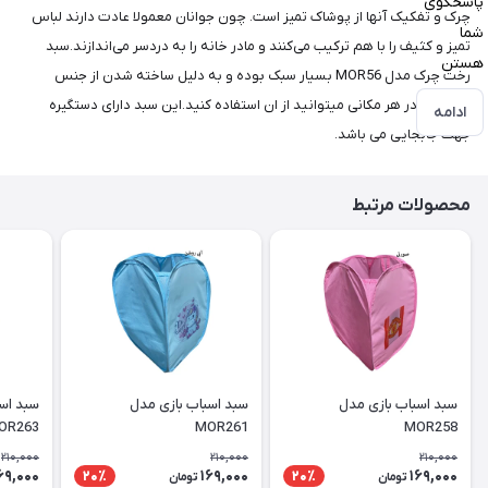
پاسخگوی
چرک و تفکیک آنها از پوشاک تمیز است. چون جوانان معمولا عادت دارند لباس
شما
تمیز و کثیف را با هم ترکیب می‌کنند و مادر خانه را به دردسر می‌اندازند.سبد
هستن
رخت چرک مدل MOR56 بسیار سبک بوده و به دلیل ساخته شدن از جنس
پلاستیک در هر مکانی میتوانید از ان استفاده کنید.این سبد دارای دستگیره
ادامه
جهت جابجایی می باشد.
محصولات مرتبط
سبد اسباب بازی مدل
سبد اسباب بازی مدل
سبد اس
OR263
MOR261
MOR258
210,000
210,000
210,000
69,000
169,000
169,000
20٪
20٪
تومان
تومان