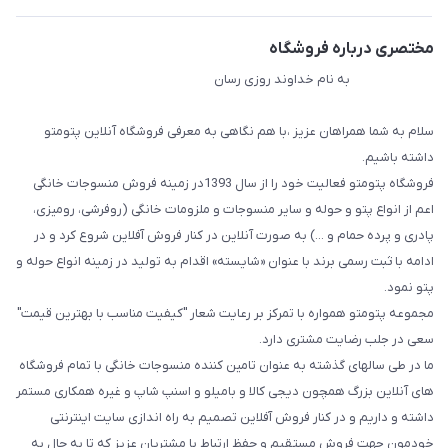
مختصری درباره فروشگاه
به نام خداوند روزی رسان
سلام به شما همراهان عزیز ،با هم نگاهی به معرفی فروشگاه آنلاین پتومتو
داشته باشیم.
فروشگاه پتومتو فعالیت خود را از سال 1393در زمینه فروش منسوجات خانگی
اعم از انواع پتو و حوله و سایر منسوجات و ملزومات خانگی (روفرشی، رومیزی،
پادری و پرده حمام و ...) به صورت آنلاین در کنار فروش آفلاین شروع کرد و در
ادامه با ثبت رسمی برند با عنوان «شایسته» اقدام به تولید در زمینه انواع حوله و
پتو نمود.
مجموعه پتومتو همواره با تمرکز بر رعایت شعار "کیفیت مناسب با بهترین قیمت"
سعی در جلب رضایت مشتری دارد.
ما در طی سالهای گذشته به عنوان تامین کننده منسوجات خانگی با تمام فروشگاه
های آنلاین بزرگ همچون دیجی کالا و بامیلو و اسنپ شاپ و غیره همکاری مستمر
داشته و داریم و در کنار فروش آفلاین تصمیم به راه اندازی سایت اینترنتی
خودمون جهت فروش مستقیم و حفظ ارتباط با مشتریان عزیز که تا به حال به