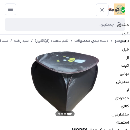
پتومتو
توجه
مشتری
عزیز
پتومتو
/
دسته بندی محصولات
/
نظم دهنده (ارگانایزر)
/
سبد رخت
/
سبد ا
لطفا
قبل
از
ثبت
نهایی
سفارش
از
موجودی
کالای
مدنظرتون
استعلام