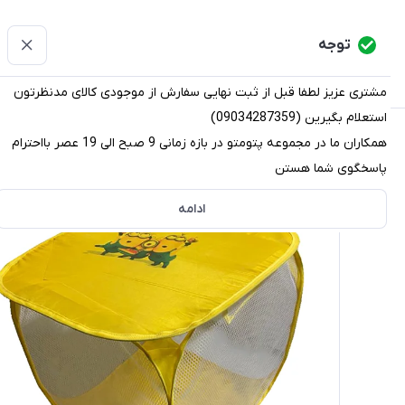
پتومتو
توجه
دسته‌بندی کالاها
خانه
دسته بندی محصولات
قو
مشتری عزیز لطفا قبل از ثبت نهایی سفارش از موجودی کالای مدنظرتون
استعلام بگیرین (09034287359)
پتومتو
/
دسته بندی محصولات
/
نظم دهنده (ارگانایزر)
/
سبد ر
همکاران ما در مجموعه پتومتو در بازه زمانی 9 صبح الی 19 عصر بااحترام
پاسخگوی شما هستن
ادامه