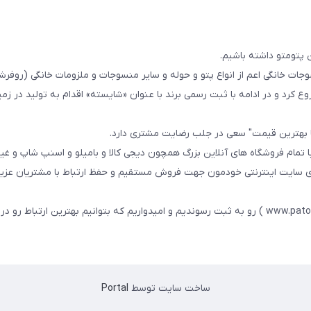
 پتومتو داشته باشیم.
ا از سال 1393در زمینه فروش منسوجات خانگی اعم از انواع پتو و حوله و سایر منسوجات و ملزومات خانگی (ر
ع کرد و در ادامه با ثبت رسمی برند با عنوان «شایسته» اقدام به تولید در زمین
ا بهترین قیمت" سعی در جلب رضایت مشتری دارد.
 تمام فروشگاه های آنلاین بزرگ همچون دیجی کالا و بامیلو و اسنپ شاپ و غی
زی سایت اینترنتی خودمون جهت فروش مستقیم و حفظ ارتباط با مشتریان عزیز 
در همین راستا سایت خودمون با عنوان فارسی : پتومتو ( www.patomato.ir ) رو به ثبت رسوندیم و امیدواریم که بتوانیم بهترین ارتب
ساخت سایت توسط
Portal