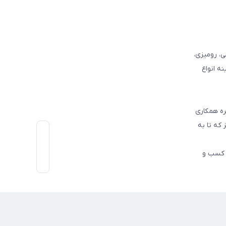
وفرشی، رومیزی،
ه انواع
ره همکاری
که تا به
اط رو در کسب و