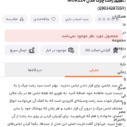
سبد رخت چرک مدل MOR224
بگیرین
(09034287359)
سبد اسباب بازی
همکاران
سبد اسباب بازی
علاقه‌مندی
مقایسه
ما
در
محصول مورد نظر موجود نمی‌باشد.
مجموعه
پتومتو
گارانتی اصالت کالا
موجود در انبار
ارسال سریع
در
بازه
معرفی
دیدگاه‌ها
زمانی
9
اگر سبد خاصی برای قرار دادن لباس ندارید ، بهتر است سبد رخت چرک را به
صبح
لیست خرید ماهانه خود اضافه کنید، به طوری که همه لباس ها در یک مکان
الی
متمرکز شوند.سبد رخت وسیله‌ای کاربردی است که به کمک آن می‌توانید انواع
19
مختلف لباس چرک را درون آن قرار دهید و هر زمان که پوشاک خود یا سایر
عصر
اعضای خانواده را هم که می‌شویید، برای آویزان کردن بر روی بند رخت از آن
بااحترام
بهره ببرید. می‌توان گفت مزیت اصلی این مدل از سبدها، یکجا کردن لباس‌های