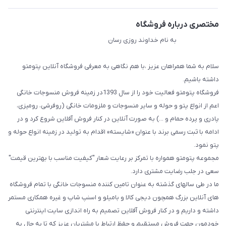
مختصری درباره فروشگاه
به نام خداوند روزی رسان
سلام به شما همراهان عزیز ،با هم نگاهی به معرفی فروشگاه آنلاین پتومتو
داشته باشیم.
فروشگاه پتومتو فعالیت خود را از سال 1393در زمینه فروش منسوجات خانگی
اعم از انواع پتو و حوله و سایر منسوجات و ملزومات خانگی (روفرشی، رومیزی،
پادری و پرده حمام و ...) به صورت آنلاین در کنار فروش آفلاین شروع کرد و در
ادامه با ثبت رسمی برند با عنوان «شایسته» اقدام به تولید در زمینه انواع حوله و
پتو نمود.
مجموعه پتومتو همواره با تمرکز بر رعایت شعار "کیفیت مناسب با بهترین قیمت"
سعی در جلب رضایت مشتری دارد.
ما در طی سالهای گذشته به عنوان تامین کننده منسوجات خانگی با تمام فروشگاه
های آنلاین بزرگ همچون دیجی کالا و بامیلو و اسنپ شاپ و غیره همکاری مستمر
داشته و داریم و در کنار فروش آفلاین تصمیم به راه اندازی سایت اینترنتی
خودمون جهت فروش مستقیم و حفظ ارتباط با مشتریان عزیز که تا به حال به