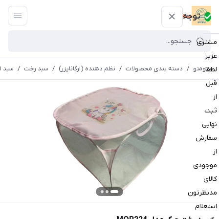
پتومتو
توجه
مشتری
عزیز
پتومتو
/
دسته بندی محصولات
/
نظم دهنده (ارگانایزر)
/
سبد رخت
/
سبد ا
لطفا
قبل
از
ثبت
نهایی
سفارش
از
موجودی
کالای
مدنظرتون
استعلام