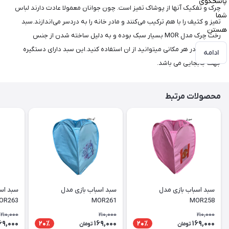
پاسخگوی
چرک و تفکیک آنها از پوشاک تمیز است. چون جوانان معمولا عادت دارند لباس
شما
تمیز و کثیف را با هم ترکیب می‌کنند و مادر خانه را به دردسر می‌اندازند.سبد
هستن
رخت چرک مدل MOR بسیار سبک بوده و به دلیل ساخته شدن از جنس
پلاستیک در هر مکانی میتوانید از ان استفاده کنید.این سبد دارای دستگیره
ادامه
جهت جابجایی می باشد.
محصولات مرتبط
سبد اسباب بازی مدل
سبد اسباب بازی مدل
سبد اس
OR263
MOR261
MOR258
210,000
210,000
210,000
69,000
169,000
169,000
20٪
20٪
تومان
تومان