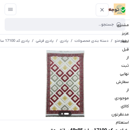
پتومتو
توجه
مشتری
عزیز
پتومتو
/
دسته بندی محصولات
/
پادری
/
پادری فرشی
/
پادری کد 17100 سایز 48x85 سانتی متر
لطفا
قبل
از
ثبت
نهایی
سفارش
از
موجودی
کالای
مدنظرتون
استعلام