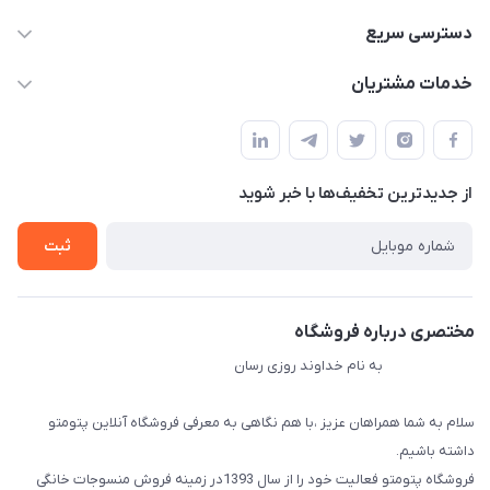
09034287359
دسترسی سریع
info@myshop.com
حساب کاربری
خدمات مشتریان
مجله فروشگاه
قوانین و مقررات
لیست محصولات
حریم خصوصی
درباره ما
از جدید‌ترین تخفیف‌ها با‌ خبر شوید
راهنما
تماس با ما
ثبت
مختصری درباره فروشگاه
به نام خداوند روزی رسان
سلام به شما همراهان عزیز ،با هم نگاهی به معرفی فروشگاه آنلاین پتومتو
داشته باشیم.
فروشگاه پتومتو فعالیت خود را از سال 1393در زمینه فروش منسوجات خانگی