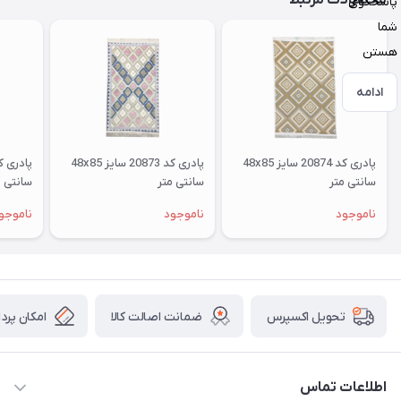
محصولات مرتبط
پاسخگوی
شما
هستن
ادامه
پادری کد 20874 سایز 48x85
پادری کد 20873 سایز 48x85
سانتی متر
سانتی متر
سانتی م
ناموجود
ناموجود
ناموجو
ضمانت اصالت کالا
امکان پرد
تحویل اکسپرس
اطلاعات تماس