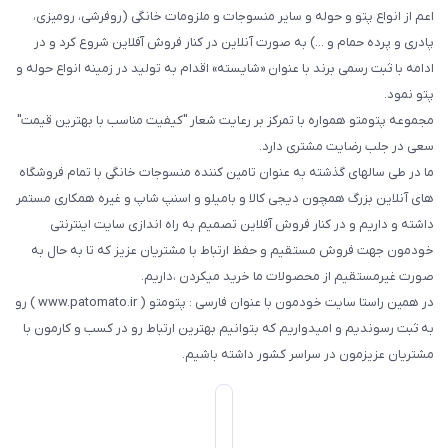
اعم از انواع پتو و حوله و سایر منسوجات و ملزومات خانگی (روفرشی، رومیزی،
پادری و پرده حمام و ...) به صورت آنلاین در کنار فروش آفلاین شروع کرد و در
ادامه با ثبت رسمی برند با عنوان «شایسته» اقدام به تولید در زمینه انواع حوله و
پتو نمود.
مجموعه پتومتو همواره با تمرکز بر رعایت شعار "کیفیت مناسب با بهترین قیمت"
سعی در جلب رضایت مشتری دارد.
ما در طی سالهای گذشته به عنوان تامین کننده منسوجات خانگی با تمام فروشگاه
های آنلاین بزرگ همچون دیجی کالا و بامیلو و اسنپ شاپ و غیره همکاری مستمر
داشته و داریم و در کنار فروش آفلاین تصمیم به راه اندازی سایت اینترنتی
خودمون جهت فروش مستقیم و حفظ ارتباط با مشتریان عزیز که تا به حال به
صورت غیرمستقیم از محصولات ما خرید میکردن ،داریم.
در همین راستا سایت خودمون با عنوان فارسی : پتومتو ( www.patomato.ir ) رو
به ثبت رسوندیم و امیدواریم که بتوانیم بهترین ارتباط رو در کسب و کارمون با
مشتریان عزیزمون در سراسر کشور داشته باشیم.