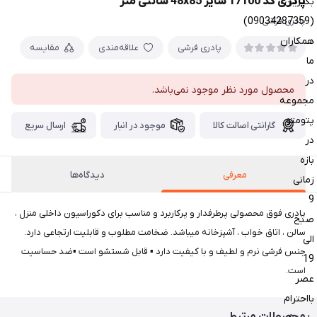
پادری کد 17100 سایز 48x85 سانتی متر
بگیرین
(09034287359)
پادری فرشی
همکاران
پادری فرشی
علاقه‌مندی
مقایسه
ما
در
محصول مورد نظر موجود نمی‌باشد.
مجموعه
پتومتو
گارانتی اصالت کالا
موجود در انبار
ارسال سریع
در
بازه
معرفی
دیدگاه‌ها
زمانی
9
پادری فوق محصولی پرطرفدار و پرکاربرد و مناسب برای دکوراسیون داخلی منزل ،
صبح
سالن ، اتاق خواب ، آشپزخانه میباشد. ضخامت مطلوب و قابلیت ارتجاعی دارد.
الی
جنس فرشی نرم و لطیف و با کیفیت دارد ▪ قابل شستشو است ▪ضد حساسیت
19
است.
عصر
بااحترام