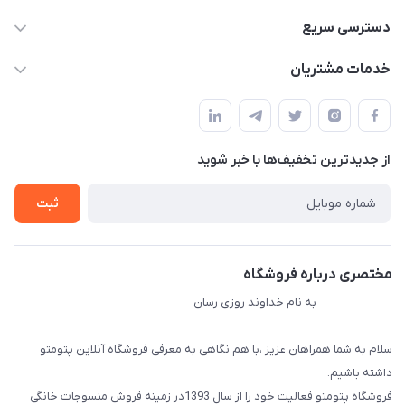
09034287359
دسترسی سریع
info@myshop.com
حساب کاربری
خدمات مشتریان
مجله فروشگاه
قوانین و مقررات
لیست محصولات
حریم خصوصی
درباره ما
از جدید‌ترین تخفیف‌ها با‌ خبر شوید
راهنما
تماس با ما
ثبت
مختصری درباره فروشگاه
به نام خداوند روزی رسان
سلام به شما همراهان عزیز ،با هم نگاهی به معرفی فروشگاه آنلاین پتومتو
داشته باشیم.
فروشگاه پتومتو فعالیت خود را از سال 1393در زمینه فروش منسوجات خانگی