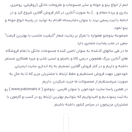
اعم از انواع پتو و حوله و سایر منسوجات و ملزومات خانگی (روفرشی، رومیزی،
پادری و پرده حمام و ...) به صورت آنلاین در کنار فروش آفلاین شروع کرد و در
ادامه با ثبت رسمی برند با عنوان «شایسته» اقدام به تولید در زمینه انواع حوله و
پتو نمود.
مجموعه پتومتو همواره با تمرکز بر رعایت شعار "کیفیت مناسب با بهترین قیمت"
سعی در جلب رضایت مشتری دارد.
ما در طی سالهای گذشته به عنوان تامین کننده منسوجات خانگی با تمام فروشگاه
های آنلاین بزرگ همچون دیجی کالا و بامیلو و اسنپ شاپ و غیره همکاری مستمر
داشته و داریم و در کنار فروش آفلاین تصمیم به راه اندازی سایت اینترنتی
خودمون جهت فروش مستقیم و حفظ ارتباط با مشتریان عزیز که تا به حال به
صورت غیرمستقیم از محصولات ما خرید میکردن ،داریم.
در همین راستا سایت خودمون با عنوان فارسی : پتومتو ( www.patomato.ir ) رو
به ثبت رسوندیم و امیدواریم که بتوانیم بهترین ارتباط رو در کسب و کارمون با
مشتریان عزیزمون در سراسر کشور داشته باشیم.