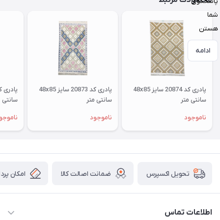
محصولات مرتبط
پاسخگوی
شما
هستن
ادامه
پادری کد 20874 سایز 48x85
پادری کد 20873 سایز 48x85
سانتی متر
سانتی متر
سانتی م
ناموجود
ناموجود
ناموجو
ضمانت اصالت کالا
امکان پرد
تحویل اکسپرس
اطلاعات تماس