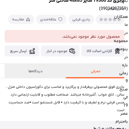
پادری کد 19300 سایز 48x85 سانتی متر
بگیرین
(09034287359)
پادری فرشی
همکاران
پادری فرشی
علاقه‌مندی
مقایسه
ما
در
محصول مورد نظر موجود نمی‌باشد.
مجموعه
پتومتو
گارانتی اصالت کالا
موجود در انبار
ارسال سریع
در
بازه
معرفی
دیدگاه‌ها
زمانی
9
پادری فوق محصولی پرطرفدار و پرکاربرد و مناسب برای دکوراسیون داخلی منزل ،
صبح
سالن ، اتاق خواب ، آشپزخانه میباشد. ضخامت مطلوب و قابلیت ارتجاعی دارد.
الی
جنس فرشی نرم و لطیف و با کیفیت دارد ▪ قابل شستشو است ▪ضد حساسیت
19
است.
عصر
بااحترام