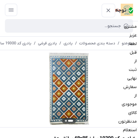
پتومتو
توجه
مشتری
عزیز
پتومتو
/
دسته بندی محصولات
/
پادری
/
پادری فرشی
/
پادری کد 19300 سایز 48x85 سانتی متر
لطفا
قبل
از
ثبت
نهایی
سفارش
از
موجودی
کالای
مدنظرتون
استعلام