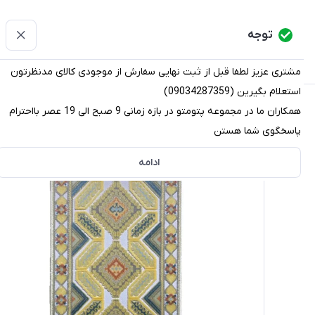
پتومتو
توجه
دسته‌بندی کالاها
خانه
دسته بندی محصولات
قو
مشتری عزیز لطفا قبل از ثبت نهایی سفارش از موجودی کالای مدنظرتون
استعلام بگیرین (09034287359)
پتومتو
/
دسته بندی محصولات
/
پادری
/
پادری فرشی
/
پادری کد 19800 سایز 5
همکاران ما در مجموعه پتومتو در بازه زمانی 9 صبح الی 19 عصر بااحترام
پاسخگوی شما هستن
ادامه