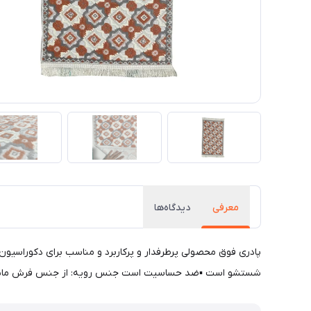
معرفی
دیدگاه‌ها
پادری فوق محصولی پرطرفدار و پرکاربرد و مناسب برای دکوراسیون 
شستشو است ▪ضد حساسیت است جنس رویه: از جنس فرش ماشینی نرم. سایز: 48x85 ضخامت: 