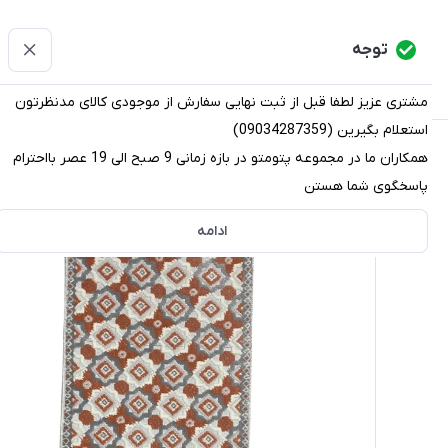
پتومتو
توجه
دسته‌بندی کالاها
خانه
دسته بندی محصولات
قو
مشتری عزیز لطفا قبل از ثبت نهایی سفارش از موجودی کالای مدنظرتون
استعلام بگیرین (09034287359)
پتومتو
/
دسته بندی محصولات
/
پادری
/
پادری فرشی
/
پادری کد 20500 سایز 5
همکاران ما در مجموعه پتومتو در بازه زمانی 9 صبح الی 19 عصر بااحترام
پاسخگوی شما هستن
ادامه