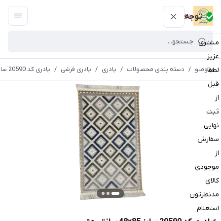
پتومتو
توجه
مشتری
عزیز
پتومتو
/
دسته بندی محصولات
/
پادری
/
پادری فرشی
/
پادری کد 20590 سایز 48x85 سانتی متر
لطفا
قبل
از
ثبت
نهایی
سفارش
از
موجودی
کالای
مدنظرتون
استعلام