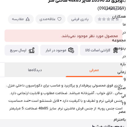
پادری کد 20590 سایز 48x85 سانتی متر
بگیرین
(09034287359)
پادری فرشی
همکاران
پادری فرشی
علاقه‌مندی
مقایسه
ما
در
محصول مورد نظر موجود نمی‌باشد.
مجموعه
پتومتو
گارانتی اصالت کالا
موجود در انبار
ارسال سریع
در
بازه
معرفی
دیدگاه‌ها
زمانی
9
پادری فوق محصولی پرطرفدار و پرکاربرد و مناسب برای دکوراسیون داخلی منزل ،
صبح
سالن ، اتاق خواب ، آشپزخانه میباشد. ضخامت مطلوب و قابلیت ارتجاعی دارد.
الی
جنس فرشی نرم و لطیف و با کیفیت دارد ▪ قابل شستشو است ▪ضد حساسیت
19
است جنس رویه: از جنس فرش ماشینی نرم. سایز: 48x85 ضخامت: 5 میلیمتر
عصر
بااحترام