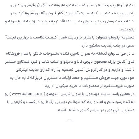
اعم از انواع پتو و حوله و سایر منسوجات و ملزومات خانگی (روفرشی، رومیزی،
پادری و پرده حمام و ...) به صورت آنلاین در کنار فروش آفلاین شروع کرد و در
ادامه با ثبت رسمی برند با عنوان «شایسته» اقدام به تولید در زمینه انواع حوله و
پتو نمود.
مجموعه پتومتو همواره با تمرکز بر رعایت شعار "کیفیت مناسب با بهترین قیمت"
سعی در جلب رضایت مشتری دارد.
ما در طی سالهای گذشته به عنوان تامین کننده منسوجات خانگی با تمام فروشگاه
های آنلاین بزرگ همچون دیجی کالا و بامیلو و اسنپ شاپ و غیره همکاری مستمر
داشته و داریم و در کنار فروش آفلاین تصمیم به راه اندازی سایت اینترنتی
خودمون جهت فروش مستقیم و حفظ ارتباط با مشتریان عزیز که تا به حال به
صورت غیرمستقیم از محصولات ما خرید میکردن ،داریم.
در همین راستا سایت خودمون با عنوان فارسی : پتومتو ( www.patomato.ir ) رو
به ثبت رسوندیم و امیدواریم که بتوانیم بهترین ارتباط رو در کسب و کارمون با
مشتریان عزیزمون در سراسر کشور داشته باشیم.