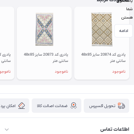
محصولات مرتبط
پاسخگوی
شما
هستن
ادامه
پادری کد 20874 سایز 48x85
پادری کد 20873 سایز 48x85
سانتی متر
سانتی متر
سانتی م
ناموجود
ناموجود
ناموجو
ضمانت اصالت کالا
امکان پرد
تحویل اکسپرس
اطلاعات تماس