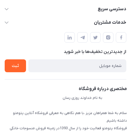
09034287359
دسترسی سریع
info@myshop.com
حساب کاربری
خدمات مشتریان
مجله فروشگاه
قوانین و مقررات
لیست محصولات
حریم خصوصی
درباره ما
از جدید‌ترین تخفیف‌ها با‌ خبر شوید
راهنما
تماس با ما
ثبت
مختصری درباره فروشگاه
به نام خداوند روزی رسان
سلام به شما همراهان عزیز ،با هم نگاهی به معرفی فروشگاه آنلاین پتومتو
داشته باشیم.
فروشگاه پتومتو فعالیت خود را از سال 1393در زمینه فروش منسوجات خانگی