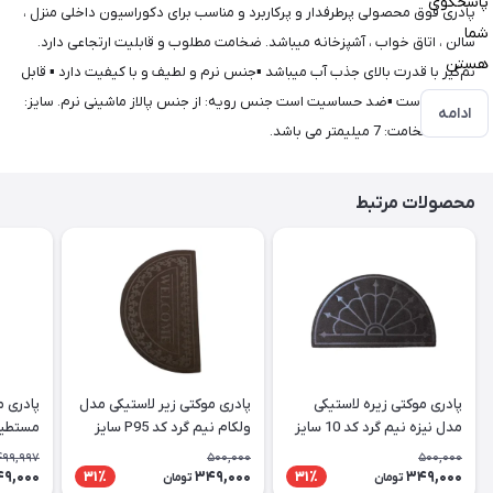
پاسخگوی
پادری فوق محصولی پرطرفدار و پرکاربرد و مناسب برای دکوراسیون داخلی منزل ،
شما
سالن ، اتاق خواب ، آشپزخانه میباشد. ضخامت مطلوب و قابلیت ارتجاعی دارد.
هستن
نم‌گیر با قدرت بالای جذب آب میباشد ▪جنس نرم و لطیف و با کیفیت دارد ▪ قابل
شستشو است ▪ضد حساسیت است جنس رویه: از جنس پالاز ماشینی نرم. سایز:
ادامه
50x75 ضخامت: 7 میلیمتر می باشد.
محصولات مرتبط
پادری موکتی زیره لاستیکی
پادری موکتی زیر لاستیکی مدل
پادری م
مدل نیزه نیم گرد کد 10 سایز
ولکام نیم گرد کد P95 سایز
50X80 سانتی متر
50X80 سانتی متر
سایز 50X80 سانتی متر
499,997
500,000
500,000
9,000
349,000
349,000
31٪
31٪
تومان
تومان