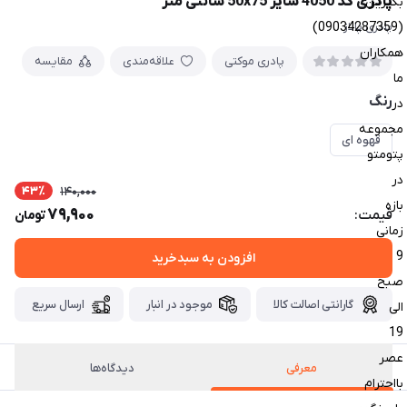
پادری کد 4050 سایز 50x75 سانتی متر
بگیرین
(09034287359)
پادری پالاز
همکاران
پادری موکتی
علاقه‌مندی
مقایسه
ما
رنگ
در
مجموعه
قهوه ای
پتومتو
در
43٪
140,000
بازه
79,900
قیمت:
تومان
زمانی
9
افزودن به سبدخرید
صبح
گارانتی اصالت کالا
موجود در انبار
ارسال سریع
الی
19
عصر
معرفی
دیدگاه‌ها
بااحترام