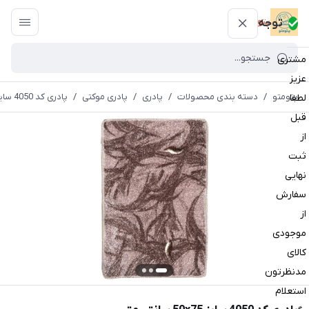
پتومتو
توجه
مشتری
عزیز
پتومتو
/
دسته بندی محصولات
/
پادری
/
پادری موکتی
/
پادری کد 4050 سایز 50x75 سانتی متر
لطفا
قبل
از
ثبت
نهایی
سفارش
از
موجودی
کالای
مدنظرتون
استعلام