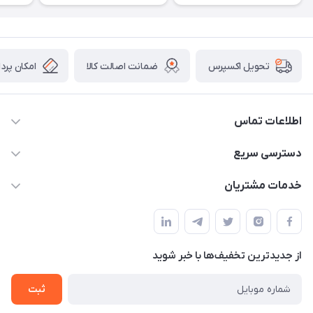
ضمانت اصالت کالا
امکان پرد
تحویل اکسپرس
اطلاعات تماس
09034287359
دسترسی سریع
info@myshop.com
حساب کاربری
خدمات مشتریان
مجله فروشگاه
قوانین و مقررات
لیست محصولات
حریم خصوصی
درباره ما
از جدید‌ترین تخفیف‌ها با‌ خبر شوید
راهنما
تماس با ما
ثبت