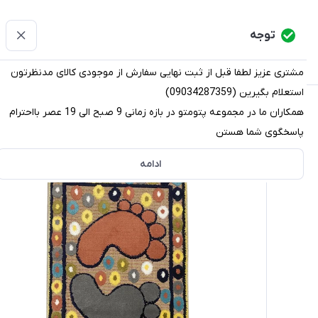
پتومتو
توجه
دسته‌بندی کالاها
خانه
دسته بندی محصولات
قو
مشتری عزیز لطفا قبل از ثبت نهایی سفارش از موجودی کالای مدنظرتون
استعلام بگیرین (09034287359)
پتومتو
/
دسته بندی محصولات
/
پادری
/
پادری فرشی
/
پادری کد 20450 سایز 5
همکاران ما در مجموعه پتومتو در بازه زمانی 9 صبح الی 19 عصر بااحترام
پاسخگوی شما هستن
ادامه