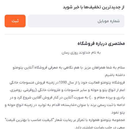
درباره ما
از جدید‌ترین تخفیف‌ها با‌ خبر شوید
راهنما
تماس با ما
ثبت
مختصری درباره فروشگاه
به نام خداوند روزی رسان
سلام به شما همراهان عزیز ،با هم نگاهی به معرفی فروشگاه آنلاین پتومتو
داشته باشیم.
فروشگاه پتومتو فعالیت خود را از سال 1393در زمینه فروش منسوجات خانگی
اعم از انواع پتو و حوله و سایر منسوجات و ملزومات خانگی (روفرشی، رومیزی،
پادری و پرده حمام و ...) به صورت آنلاین در کنار فروش آفلاین شروع کرد و در
ادامه با ثبت رسمی برند با عنوان «شایسته» اقدام به تولید در زمینه انواع حوله و
پتو نمود.
مجموعه پتومتو همواره با تمرکز بر رعایت شعار "کیفیت مناسب با بهترین قیمت"
سعی در جلب رضایت مشتری دارد.