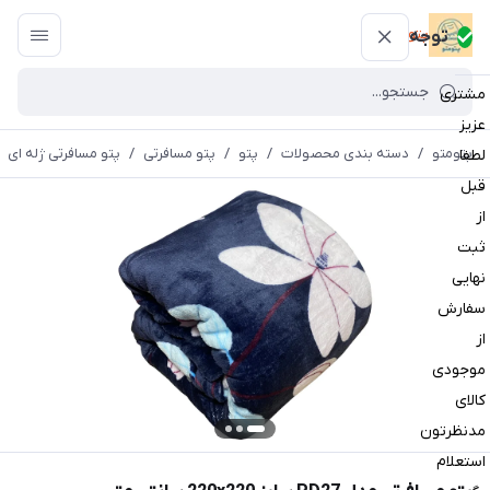
پتومتو
توجه
مشتری
عزیز
پتومتو
/
دسته بندی محصولات
/
پتو
/
پتو مسافرتی
/
پتو مسافرتی ژله ای
لطفا
قبل
از
ثبت
نهایی
سفارش
از
موجودی
کالای
مدنظرتون
استعلام