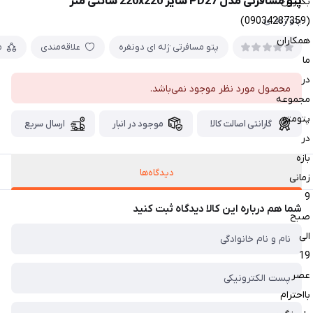
پتو مسافرتی مدل PD27 سایز 220x220 سانتی متر
بگیرین
(09034287359)
پتو ژله ای
همکاران
پتو مسافرتی ژله ای دونفره
علاقه‌مندی
م
ما
در
محصول مورد نظر موجود نمی‌باشد.
مجموعه
پتومتو
گارانتی اصالت کالا
موجود در انبار
ارسال سریع
در
بازه
دیدگاه‌ها
زمانی
9
شما هم درباره این کالا دیدگاه ثبت کنید
صبح
الی
19
عصر
بااحترام