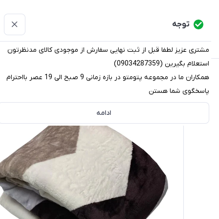
پتومتو
توجه
دسته‌بندی کالاها
خانه
دسته بندی محصولات
قو
مشتری عزیز لطفا قبل از ثبت نهایی سفارش از موجودی کالای مدنظرتون
استعلام بگیرین (09034287359)
پتومتو
/
دسته بندی محصولات
/
پتو
/
پتو مسافرتی
/
پتو مسا
همکاران ما در مجموعه پتومتو در بازه زمانی 9 صبح الی 19 عصر بااحترام
پاسخگوی شما هستن
ادامه