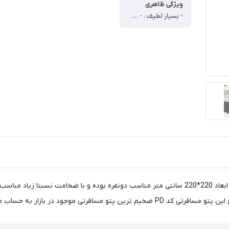
ویژگی ظاهری
- بسیار لطیف ، - ضخیم مناسب فصول خنک سال
پتو مسافرتی ژله ای مدل PD19 پتویی با وزن حدود 1550 گرم در ابعاد 220*220 سانتی متر مناسب دونفر
رتی موجود در بازار به حساب می آید.