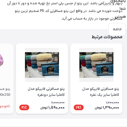
پاسخگوی
(بهار و پاییز)می باشد. این پتو از جنس پلی استر نخ تهیه شده و دور تا دور آن
شما
دوخت خورده می باشد. در واقع این پتو مسافرتی کد PD ضخیم ترین پتو
هستن
مسافرتی موجود در بازار به حساب می آید.
ادامه
محصولات مرتبط
پتو مسافرتی فایپکو مدل
پتو مسافرتی فایپکو مدل
کاملیا سایز یک نفره
کاملیا سایز دونفره
200x250 سانتی متر
2,000,000
1,700,000
ناموجو
1,590,000
1,390,000
21٪
19٪
تومان
تومان