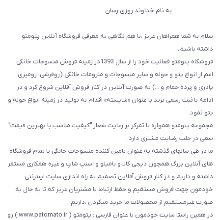
به نام خداوند روزی رسان
سلام به شما همراهان عزیز ،با هم نگاهی به معرفی فروشگاه آنلاین پتومتو
داشته باشیم.
فروشگاه پتومتو فعالیت خود را از سال 1393در زمینه فروش منسوجات خانگی
اعم از انواع پتو و حوله و سایر منسوجات و ملزومات خانگی (روفرشی، رومیزی،
پادری و پرده حمام و ...) به صورت آنلاین در کنار فروش آفلاین شروع کرد و در
ادامه با ثبت رسمی برند با عنوان «شایسته» اقدام به تولید در زمینه انواع حوله و
پتو نمود.
مجموعه پتومتو همواره با تمرکز بر رعایت شعار "کیفیت مناسب با بهترین قیمت"
سعی در جلب رضایت مشتری دارد.
ما در طی سالهای گذشته به عنوان تامین کننده منسوجات خانگی با تمام فروشگاه
های آنلاین بزرگ همچون دیجی کالا و بامیلو و اسنپ شاپ و غیره همکاری مستمر
داشته و داریم و در کنار فروش آفلاین تصمیم به راه اندازی سایت اینترنتی
خودمون جهت فروش مستقیم و حفظ ارتباط با مشتریان عزیز که تا به حال به
صورت غیرمستقیم از محصولات ما خرید میکردن ،داریم.
در همین راستا سایت خودمون با عنوان فارسی : پتومتو ( www.patomato.ir ) رو