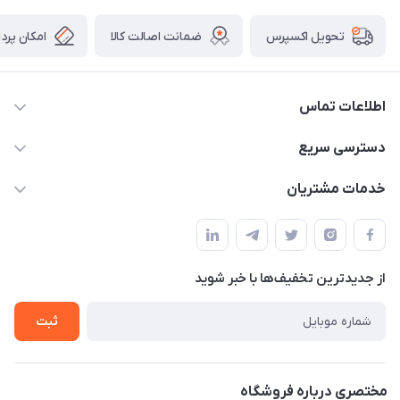
ضمانت اصالت کالا
امکان پرد
تحویل اکسپرس
اطلاعات تماس
09034287359
دسترسی سریع
info@myshop.com
حساب کاربری
خدمات مشتریان
مجله فروشگاه
قوانین و مقررات
لیست محصولات
حریم خصوصی
درباره ما
از جدید‌ترین تخفیف‌ها با‌ خبر شوید
راهنما
تماس با ما
ثبت
مختصری درباره فروشگاه