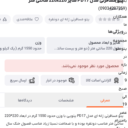
پتو مسافرتی مدل PD17 سایز 220x220 سانتی متر
بگیرین
(09034287359)
پتو سفری
همکاران
پتو مسافرتی ژله ای دونفره
علاقه‌مندی
م
ما
ویژگی‌ها
در
مجموعه
سایز و ابعاد محصول
وزن
پتومتو
طول 220 سانتی متر (دو متر و بیست سانتی متر) ، عرض پتو 220 سانتی متر(دو متر و بیست سانتی متر) ، ضخامت: ضخیم ترین پتو مسافرتی موجود در بازار
حدود 1550 گرم (یک کیلو و نیم)
در
بازه
محصول مورد نظر موجود نمی‌باشد.
زمانی
9
گارانتی اصالت کالا
موجود در انبار
ارسال سریع
صبح
الی
معرفی
مشخصات
دیدگاه‌ها
19
عصر
پتو مسافرتی ژله ای مدل PD17 پتویی با وزن حدود 1550 گرم در ابعاد 220*220
بااحترام
سانتی متر مناسب دونفره بوده و با ضخامت نسبتا زیاد مناسب فصول خنک سال