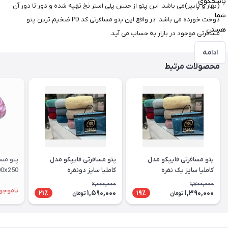
پاسخگوی
(بهار و پاییز)می باشد. این پتو از جنس پلی استر نخ تهیه شده و دور تا دور آن
شما
دوخت خورده می باشد. در واقع این پتو مسافرتی کد PD ضخیم ترین پتو
هستن
مسافرتی موجود در بازار به حساب می آید.
ادامه
محصولات مرتبط
پتو مسافرتی فایپکو مدل
پتو مسافرتی فایپکو مدل
کاملیا سایز یک نفره
کاملیا سایز دونفره
200x250 سانتی متر
2,000,000
1,700,000
ناموجو
1,590,000
1,390,000
21٪
19٪
تومان
تومان