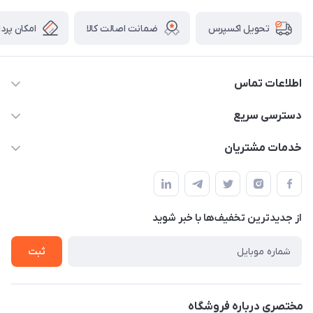
ضمانت اصالت کالا
امکان پرد
تحویل اکسپرس
اطلاعات تماس
09034287359
دسترسی سریع
info@myshop.com
حساب کاربری
خدمات مشتریان
مجله فروشگاه
قوانین و مقررات
لیست محصولات
حریم خصوصی
درباره ما
از جدید‌ترین تخفیف‌ها با‌ خبر شوید
راهنما
تماس با ما
ثبت
مختصری درباره فروشگاه