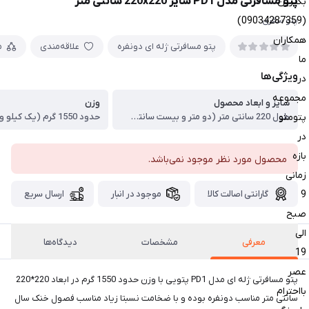
پتو مسافرتی مدل PD1 سایز 220x220 سانتی متر
بگیرین
(09034287359)
پتو سفری
همکاران
پتو مسافرتی ژله ای دونفره
علاقه‌مندی
م
ما
ویژگی‌ها
در
مجموعه
سایز و ابعاد محصول
وزن
پتومتو
طول 220 سانتی متر (دو متر و بیست سانتی متر) ، عرض پتو 220 سانتی متر(دو متر و بیست سانتی متر) ، ضخامت: ضخیم ترین پتو مسافرتی موجود در بازار
حدود 1550 گرم (یک کیلو و نیم)
در
بازه
محصول مورد نظر موجود نمی‌باشد.
زمانی
9
گارانتی اصالت کالا
موجود در انبار
ارسال سریع
صبح
الی
معرفی
مشخصات
دیدگاه‌ها
19
عصر
پتو مسافرتی ژله ای مدل PD1 پتویی با وزن حدود 1550 گرم در ابعاد 220*220
بااحترام
سانتی متر مناسب دونفره بوده و با ضخامت نسبتا زیاد مناسب فصول خنک سال