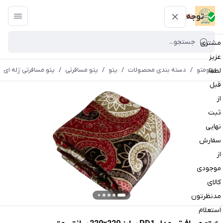
پتومتو
توجه
مشتری
عزیز
پتومتو
/
دسته بندی محصولات
/
پتو
/
پتو مسافرتی
/
پتو مسافرتی ژله ای
لطفا
قبل
از
ثبت
نهایی
سفارش
از
موجودی
کالای
مدنظرتون
استعلام